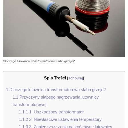
Dlaczego lutownica transformatorowa słabo grzeje?
Spis Treści
[
schowaj
]
1
Dlaczego lutownica transformatorowa słabo grzeje?
1.1
Przyczyny słabego nagrzewania lutownicy
transformatorowej
1.1.1
1. Uszkodzony transformator
1.1.2
2. Niewłaściwe ustawienia temperatury
1.1.3
3. Zanieczyszczenia na końcówce lutownicy