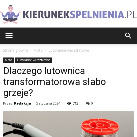
KierunekSpelnienia.pl
Strona główna
Moto
Lutownice warsztatowe
Moto
Lutownice warsztatowe
Dlaczego lutownica
transformatorowa słabo
grzeje?
Przez
Redakcja
-
5 stycznia 2024
713
0