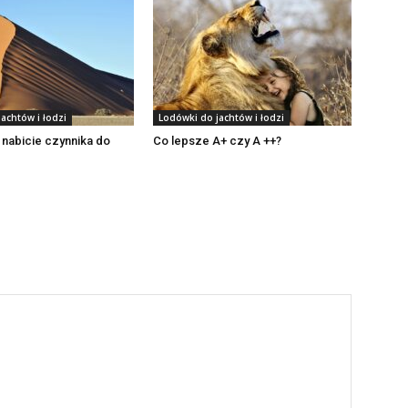
achtów i łodzi
Lodówki do jachtów i łodzi
e nabicie czynnika do
Co lepsze A+ czy A ++?