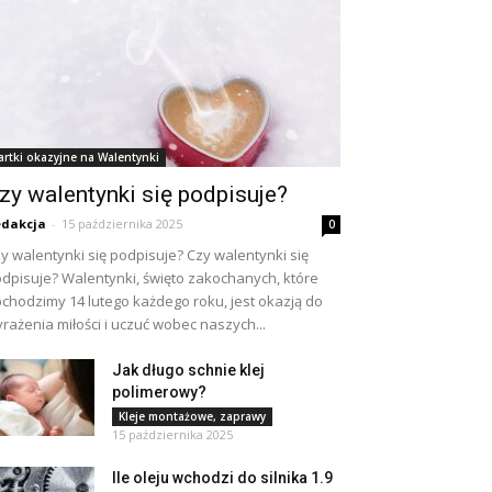
artki okazyjne na Walentynki
zy walentynki się podpisuje?
dakcja
-
15 października 2025
0
y walentynki się podpisuje? Czy walentynki się
dpisuje? Walentynki, święto zakochanych, które
chodzimy 14 lutego każdego roku, jest okazją do
rażenia miłości i uczuć wobec naszych...
Jak długo schnie klej
polimerowy?
Kleje montażowe, zaprawy
15 października 2025
Ile oleju wchodzi do silnika 1.9