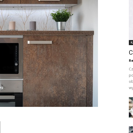
K
C
Re
Cz
po
ob
wy