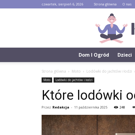
czwartek, sierpień 6, 2026
Strona główna
O nas
Dom I Ogród
Dzieci
Strona główna
Moto
Lodówki do jachtów i łodzi
Moto
Lodówki do jachtów i łodzi
Które lodówki o
Przez
Redakcja
-
11 października 2025
248