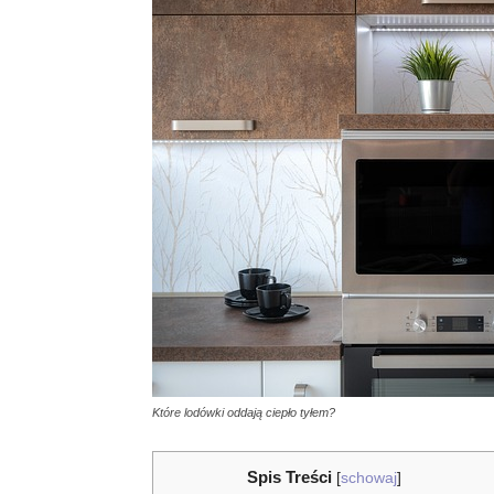
Które lodówki oddają ciepło tyłem?
Spis Treści
[
schowaj
]