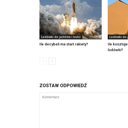
Lodówki do jachtów i łodzi
Lodówki do j
Ile decybeli ma start rakiety?
Ile kosztuj
lodówki?
ZOSTAW ODPOWIEDŹ