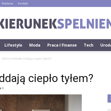
Reklama
Kontakt
Lifestyle
Moda
Praca I Finanse
Tech
Urod
KierunekSpelnienia.pl
Które lodówki oddają ciepło tyłem?
ddają ciepło tyłem?
0