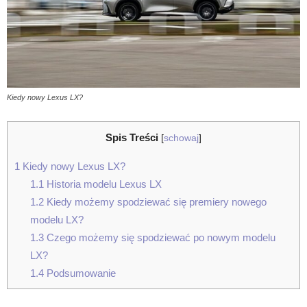
Kiedy nowy Lexus LX?
Spis Treści
[
schowaj
]
1
Kiedy nowy Lexus LX?
1.1
Historia modelu Lexus LX
1.2
Kiedy możemy spodziewać się premiery nowego
modelu LX?
1.3
Czego możemy się spodziewać po nowym modelu
LX?
1.4
Podsumowanie