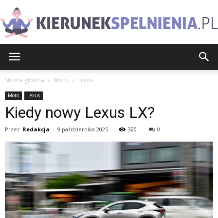
KierunekSpelnienia.pl
Strona główna
Moto
Lexus
Moto
Lexus
Kiedy nowy Lexus LX?
Przez
Redakcja
-
9 października 2025
320
0