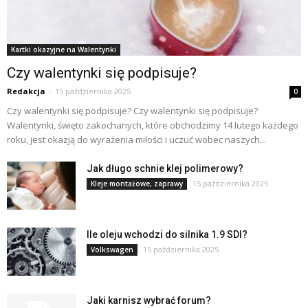
Kartki okazyjne na Walentynki
Czy walentynki się podpisuje?
Redakcja
-
15 października 2025
0
Czy walentynki się podpisuje? Czy walentynki się podpisuje?
Walentynki, święto zakochanych, które obchodzimy 14 lutego każdego
roku, jest okazją do wyrażenia miłości i uczuć wobec naszych...
Jak długo schnie klej polimerowy?
15 października 2025
Kleje montażowe, zaprawy
Ile oleju wchodzi do silnika 1.9 SDI?
15 października 2025
Volkswagen
Jaki karnisz wybrać forum?