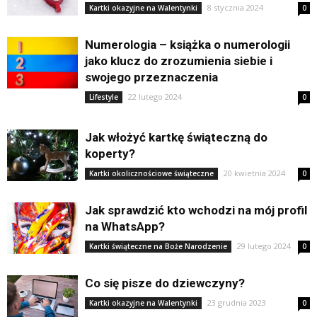
8 stycznia 2024
Kartki okazyjne na Walentynki
0
Numerologia – książka o numerologii
jako klucz do zrozumienia siebie i
swojego przeznaczenia
22 lutego 2024
Lifestyle
0
Jak włożyć kartkę świąteczną do
koperty?
20 kwietnia 2024
Kartki okolicznościowe świąteczne
0
Jak sprawdzić kto wchodzi na mój profil
na WhatsApp?
29 lutego 2024
Kartki świąteczne na Boże Narodzenie
0
Co się pisze do dziewczyny?
23 grudnia 2023
Kartki okazyjne na Walentynki
0