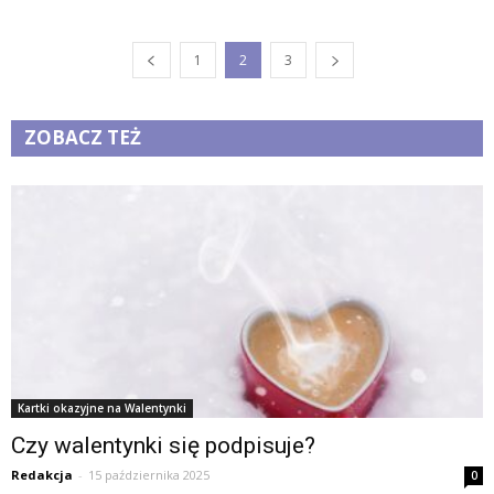
1
2
3
ZOBACZ TEŻ
Kartki okazyjne na Walentynki
Czy walentynki się podpisuje?
Redakcja
-
15 października 2025
0