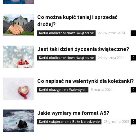
Co można kupić taniej i sprzedać
drożej?
22 kwietnia 2024
Kartki okolicznościowe świąteczne
0
Jest taki dzień życzenia świąteczne?
24 stycznia 2024
Kartki okolicznościowe świąteczne
0
Co napisać na walentynki dla koleżanki?
5 marca 2024
Kartki okazyjne na Walentynki
0
Jakie wymiary ma format A5?
23 grudnia 2023
Kartki świąteczne na Boże Narodzenie
0