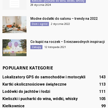
Kieliszki i pucharki do wina, wódki, whisky
28 stycznia 2024
Modne dodatki do salonu – trendy na 2022
2 stycznia 2022
Dom i ogród
Co kupić na roczek – 5 niezawodnych inspiracji
12 listopada 2021
Zakupy
POPULARNE KATEGORIE
Lokalizatory GPS do samochodów i motocykli
143
Kartki okolicznościowe świąteczne
113
Lodówki do jachtów i łodzi
111
Kieliszki i pucharki do wina, wódki, whisky
105
Kiełkownice
99