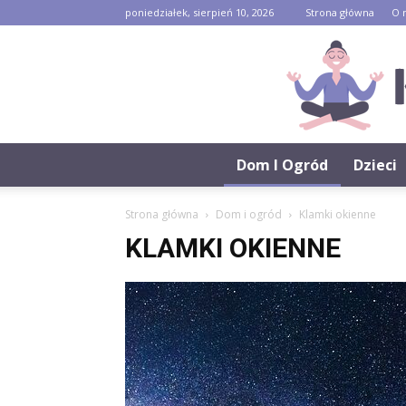
poniedziałek, sierpień 10, 2026
Strona główna
O 
Dom I Ogród
Dzieci
Strona główna
Dom i ogród
Klamki okienne
KLAMKI OKIENNE