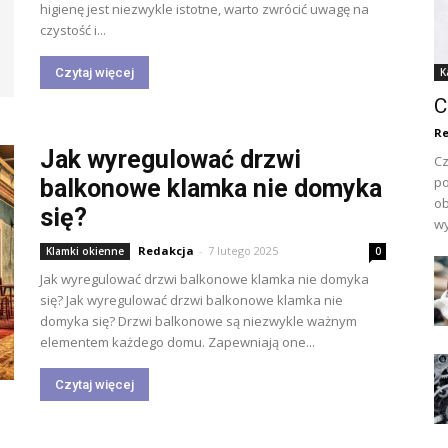
higienę jest niezwykle istotne, warto zwrócić uwagę na
czystość i...
Czytaj więcej
K
C
Re
Jak wyregulować drzwi
Cz
po
balkonowe klamka nie domyka
ob
się?
wy
Redakcja
-
7 lutego 2025
Klamki okienne
0
Jak wyregulować drzwi balkonowe klamka nie domyka
się? Jak wyregulować drzwi balkonowe klamka nie
domyka się? Drzwi balkonowe są niezwykle ważnym
elementem każdego domu. Zapewniają one...
Czytaj więcej