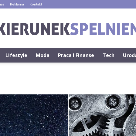
nas
Reklama
Kontakt
Lifestyle
Moda
Praca I Finanse
Tech
Urod
KierunekSpelnienia.pl