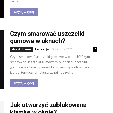
samą...
Czytaj więcej
Czym smarować uszczelki
gumowe w oknach?
Redakcja
-
3 stycznia 2025
Klamki okienne
0
Czym smarować uszczelki gumowe w oknach? Czym
smarować uszczelki gumowe w oknach? Uszczelki
gumowe w oknach pełnią kluczową rolę w utrzymaniu
izolacji termicznej i akustycznej naszych...
Czytaj więcej
Jak otworzyć zablokowana
klamkę w oknie?