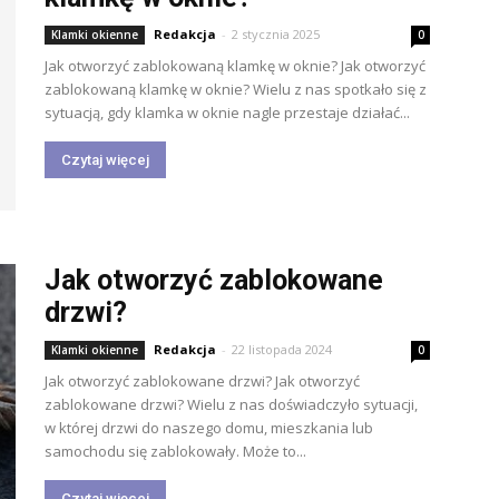
Redakcja
-
2 stycznia 2025
Klamki okienne
0
Jak otworzyć zablokowaną klamkę w oknie? Jak otworzyć
zablokowaną klamkę w oknie? Wielu z nas spotkało się z
sytuacją, gdy klamka w oknie nagle przestaje działać...
Czytaj więcej
Jak otworzyć zablokowane
drzwi?
Redakcja
-
22 listopada 2024
Klamki okienne
0
Jak otworzyć zablokowane drzwi? Jak otworzyć
zablokowane drzwi? Wielu z nas doświadczyło sytuacji,
w której drzwi do naszego domu, mieszkania lub
samochodu się zablokowały. Może to...
Czytaj więcej