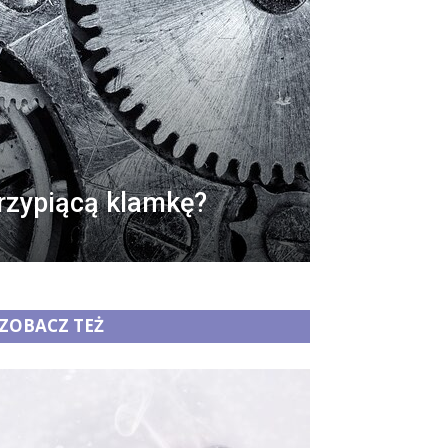
rzypiącą klamkę?
ZOBACZ TEŻ