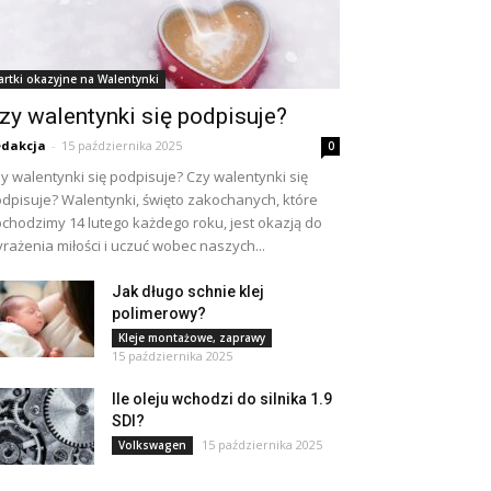
artki okazyjne na Walentynki
zy walentynki się podpisuje?
dakcja
-
15 października 2025
0
y walentynki się podpisuje? Czy walentynki się
dpisuje? Walentynki, święto zakochanych, które
chodzimy 14 lutego każdego roku, jest okazją do
rażenia miłości i uczuć wobec naszych...
Jak długo schnie klej
polimerowy?
Kleje montażowe, zaprawy
15 października 2025
Ile oleju wchodzi do silnika 1.9
SDI?
15 października 2025
Volkswagen