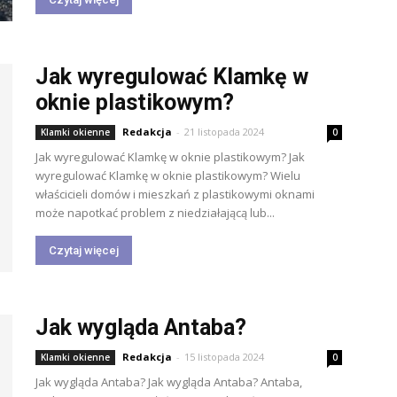
Jak wyregulować Klamkę w
oknie plastikowym?
Redakcja
-
21 listopada 2024
Klamki okienne
0
Jak wyregulować Klamkę w oknie plastikowym? Jak
wyregulować Klamkę w oknie plastikowym? Wielu
właścicieli domów i mieszkań z plastikowymi oknami
może napotkać problem z niedziałającą lub...
Czytaj więcej
Jak wygląda Antaba?
Redakcja
-
15 listopada 2024
Klamki okienne
0
Jak wygląda Antaba? Jak wygląda Antaba? Antaba,