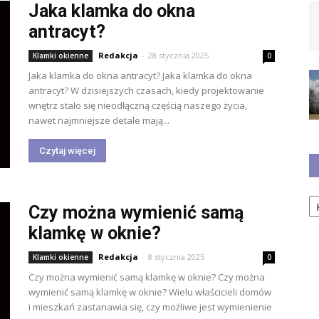
Jaka klamka do okna
antracyt?
Redakcja
-
28 stycznia 2025
Klamki okienne
0
Jaka klamka do okna antracyt? Jaka klamka do okna
antracyt? W dzisiejszych czasach, kiedy projektowanie
wnętrz stało się nieodłączną częścią naszego życia,
nawet najmniejsze detale mają...
Czytaj więcej
Ka
Czy można wymienić samą
klamkę w oknie?
Redakcja
-
8 stycznia 2025
Klamki okienne
0
Czy można wymienić samą klamkę w oknie? Czy można
wymienić samą klamkę w oknie? Wielu właścicieli domów
i mieszkań zastanawia się, czy możliwe jest wymienienie