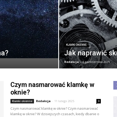
KLAMKI OKIENNE
na?
Jak naprawić sk
Redakcja
-
6 października 2025
Czym nasmarować klamkę w
oknie?
Redakcja
-
11 lutego 2025
Klamki okienne
0
Czym nasmarować klamkę w oknie? Czym nasmarować
klamkę w oknie? W dzisiejszych czasach, kiedy dbanie o