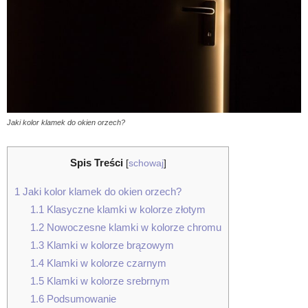
Jaki kolor klamek do okien orzech?
Spis Treści
[
schowaj
]
1
Jaki kolor klamek do okien orzech?
1.1
Klasyczne klamki w kolorze złotym
1.2
Nowoczesne klamki w kolorze chromu
1.3
Klamki w kolorze brązowym
1.4
Klamki w kolorze czarnym
1.5
Klamki w kolorze srebrnym
1.6
Podsumowanie