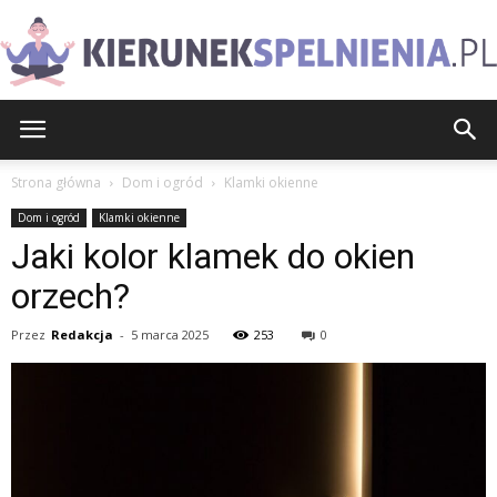
KierunekSpelnienia.pl
Strona główna
Dom i ogród
Klamki okienne
Dom i ogród
Klamki okienne
Jaki kolor klamek do okien
orzech?
Przez
Redakcja
-
5 marca 2025
253
0