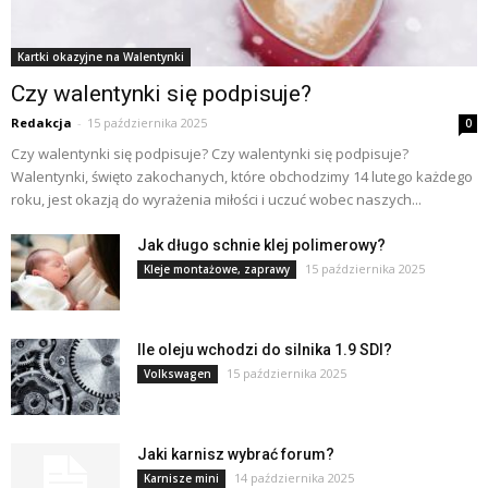
Kartki okazyjne na Walentynki
Czy walentynki się podpisuje?
Redakcja
-
15 października 2025
0
Czy walentynki się podpisuje? Czy walentynki się podpisuje?
Walentynki, święto zakochanych, które obchodzimy 14 lutego każdego
roku, jest okazją do wyrażenia miłości i uczuć wobec naszych...
Jak długo schnie klej polimerowy?
15 października 2025
Kleje montażowe, zaprawy
Ile oleju wchodzi do silnika 1.9 SDI?
15 października 2025
Volkswagen
Jaki karnisz wybrać forum?
14 października 2025
Karnisze mini