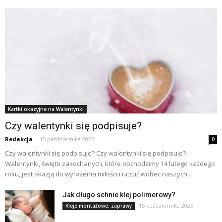
Kartki okazyjne na Walentynki
Czy walentynki się podpisuje?
Redakcja
-
15 października 2025
0
Czy walentynki się podpisuje? Czy walentynki się podpisuje?
Walentynki, święto zakochanych, które obchodzimy 14 lutego każdego
roku, jest okazją do wyrażenia miłości i uczuć wobec naszych...
Jak długo schnie klej polimerowy?
15 października 2025
Kleje montażowe, zaprawy