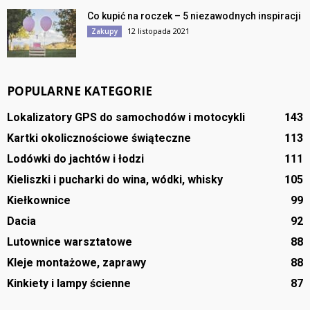
Co kupić na roczek – 5 niezawodnych inspiracji
12 listopada 2021
Zakupy
POPULARNE KATEGORIE
Lokalizatory GPS do samochodów i motocykli
143
Kartki okolicznościowe świąteczne
113
Lodówki do jachtów i łodzi
111
Kieliszki i pucharki do wina, wódki, whisky
105
Kiełkownice
99
Dacia
92
Lutownice warsztatowe
88
Kleje montażowe, zaprawy
88
Kinkiety i lampy ścienne
87