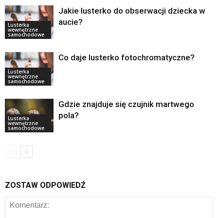
Jakie lusterko do obserwacji dziecka w
aucie?
Lusterka
wewnętrzne
samochodowe
Co daje lusterko fotochromatyczne?
Lusterka
wewnętrzne
samochodowe
Gdzie znajduje się czujnik martwego
pola?
Lusterka
wewnętrzne
samochodowe
ZOSTAW ODPOWIEDŹ