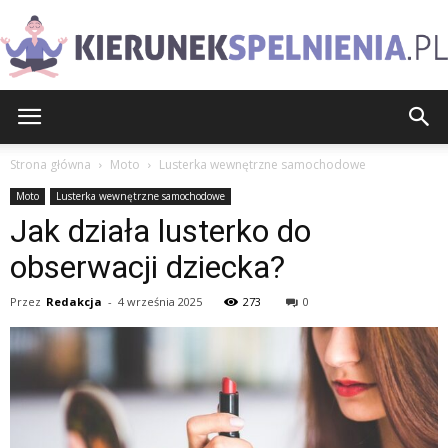
KierunekSpelnienia.pl
Strona główna
Moto
Lusterka wewnętrzne samochodowe
Moto
Lusterka wewnętrzne samochodowe
Jak działa lusterko do
obserwacji dziecka?
Przez
Redakcja
-
4 września 2025
273
0