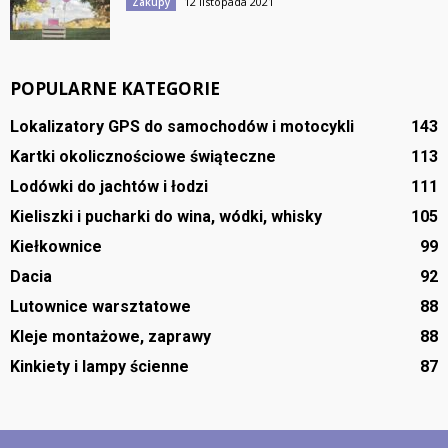
12 listopada 2021
Zakupy
POPULARNE KATEGORIE
Lokalizatory GPS do samochodów i motocykli
143
Kartki okolicznościowe świąteczne
113
Lodówki do jachtów i łodzi
111
Kieliszki i pucharki do wina, wódki, whisky
105
Kiełkownice
99
Dacia
92
Lutownice warsztatowe
88
Kleje montażowe, zaprawy
88
Kinkiety i lampy ścienne
87