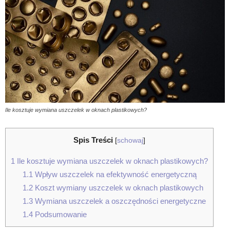
Ile kosztuje wymiana uszczelek w oknach plastikowych?
Spis Treści
[
schowaj
]
1
Ile kosztuje wymiana uszczelek w oknach plastikowych?
1.1
Wpływ uszczelek na efektywność energetyczną
1.2
Koszt wymiany uszczelek w oknach plastikowych
1.3
Wymiana uszczelek a oszczędności energetyczne
1.4
Podsumowanie