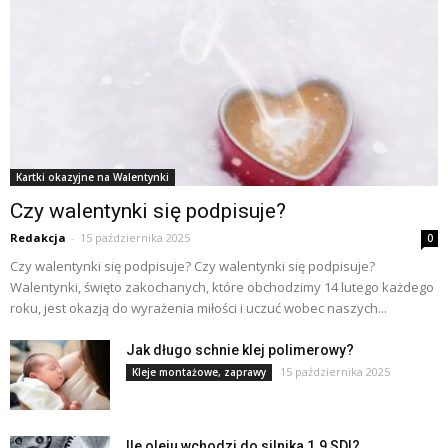
Kartki okazyjne na Walentynki
Czy walentynki się podpisuje?
Redakcja
-
15 października 2025
0
Czy walentynki się podpisuje? Czy walentynki się podpisuje?
Walentynki, święto zakochanych, które obchodzimy 14 lutego każdego
roku, jest okazją do wyrażenia miłości i uczuć wobec naszych...
Jak długo schnie klej polimerowy?
15 października 2025
Kleje montażowe, zaprawy
Ile oleju wchodzi do silnika 1.9 SDI?