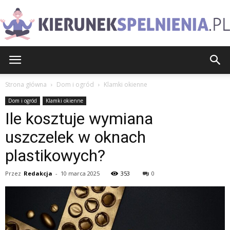
KierunekSpelnienia.pl
Strona główna
Dom i ogród
Klamki okienne
Dom i ogród
Klamki okienne
Ile kosztuje wymiana
uszczelek w oknach
plastikowych?
Przez
Redakcja
-
10 marca 2025
353
0