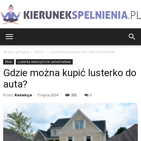
KierunekSpelnienia.pl
Strona główna
Moto
Lusterka wewnętrzne samochodowe
Moto
Lusterka wewnętrzne samochodowe
Gdzie można kupić lusterko do
auta?
Przez
Redakcja
-
15 lipca 2024
332
0