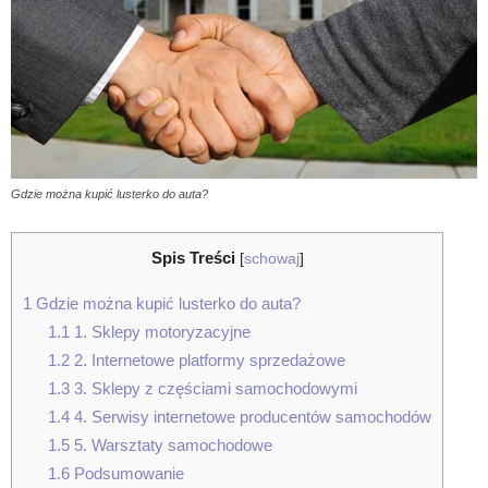
Gdzie można kupić lusterko do auta?
Spis Treści
[
schowaj
]
1
Gdzie można kupić lusterko do auta?
1.1
1. Sklepy motoryzacyjne
1.2
2. Internetowe platformy sprzedażowe
1.3
3. Sklepy z częściami samochodowymi
1.4
4. Serwisy internetowe producentów samochodów
1.5
5. Warsztaty samochodowe
1.6
Podsumowanie