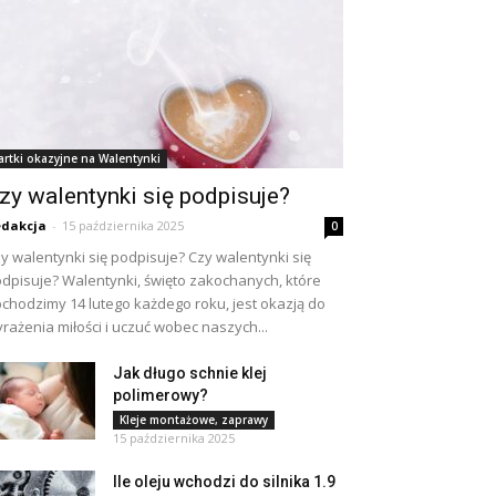
artki okazyjne na Walentynki
zy walentynki się podpisuje?
dakcja
-
15 października 2025
0
y walentynki się podpisuje? Czy walentynki się
dpisuje? Walentynki, święto zakochanych, które
chodzimy 14 lutego każdego roku, jest okazją do
rażenia miłości i uczuć wobec naszych...
Jak długo schnie klej
polimerowy?
Kleje montażowe, zaprawy
15 października 2025
Ile oleju wchodzi do silnika 1.9