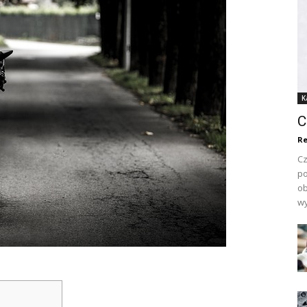
K
C
Re
Cz
po
ob
wy