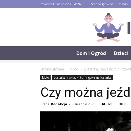
czwartek, sierpień 6, 2026
Strona główna
O nas
Dom I Ogród
Dzieci
Strona główna
Moto
Lusterka, nakładki tuningowe
Moto
Lusterka, nakładki tuningowe na lusterka
Czy można jeźd
Przez
Redakcja
-
9 sierpnia 2025
329
0