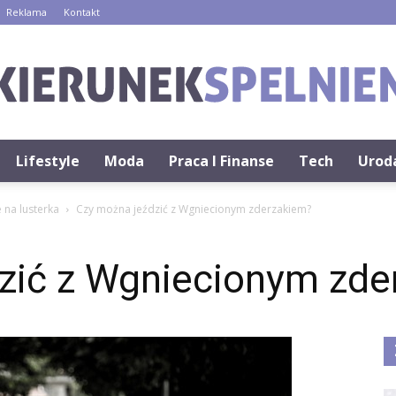
Reklama
Kontakt
Lifestyle
Moda
Praca I Finanse
Tech
Urod
KierunekSpelnienia.pl
 na lusterka
Czy można jeździć z Wgniecionym zderzakiem?
zić z Wgniecionym zde