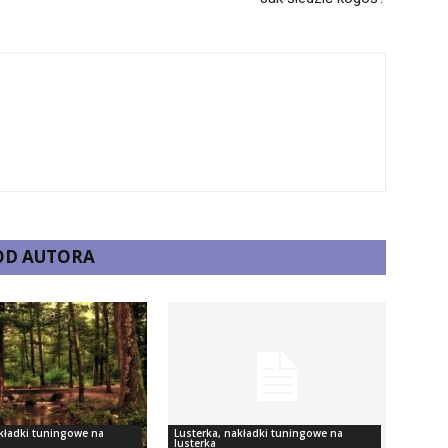
 OD AUTORA
akładki tuningowe na
Lusterka, nakładki tuningowe na
lusterka