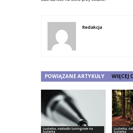
Redakcja
POWIĄZANE ARTYKUŁY
WIĘCEJ
Lusterka, nakładki tuningowe na
Lusterka, n
lusterka
lusterka