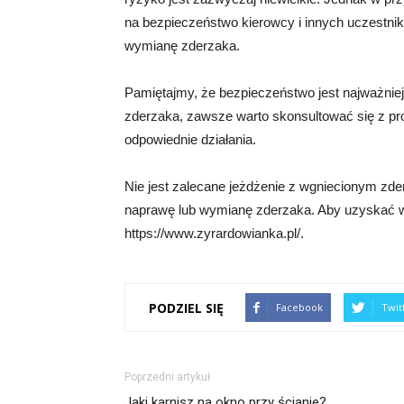
na bezpieczeństwo kierowcy i innych uczestni
wymianę zderzaka.
Pamiętajmy, że bezpieczeństwo jest najważniej
zderzaka, zawsze warto skonsultować się z prof
odpowiednie działania.
Nie jest zalecane jeżdżenie z wgniecionym zd
naprawę lub wymianę zderzaka. Aby uzyskać wię
https://www.zyrardowianka.pl/.
PODZIEL SIĘ
Facebook
Twit
Poprzedni artykuł
Jaki karnisz na okno przy ścianie?