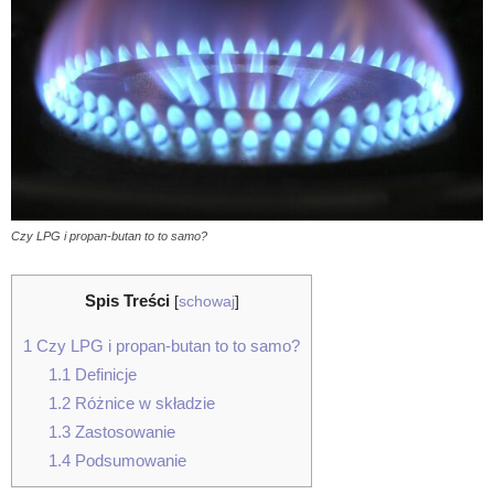
Czy LPG i propan-butan to to samo?
Spis Treści
[
schowaj
]
1
Czy LPG i propan-butan to to samo?
1.1
Definicje
1.2
Różnice w składzie
1.3
Zastosowanie
1.4
Podsumowanie