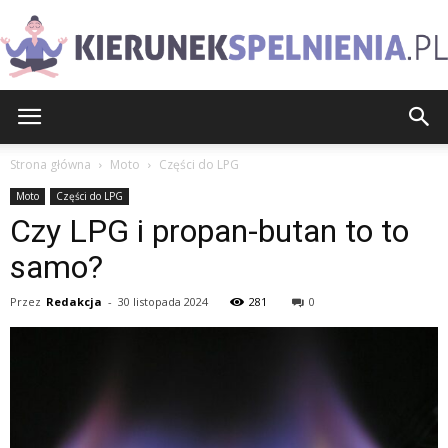
KierunekSpelnienia.pl
Strona główna
Moto
Części do LPG
Moto
Części do LPG
Czy LPG i propan-butan to to
samo?
Przez
Redakcja
-
30 listopada 2024
281
0