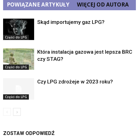
POWIĄZANE ARTYKUŁY
WIĘCEJ OD AUTORA
Skąd importujemy gaz LPG?
Części do LPG
Która instalacja gazowa jest lepsza BRC
czy STAG?
Części do LPG
Czy LPG zdrożeje w 2023 roku?
Części do LPG
ZOSTAW ODPOWIEDŹ