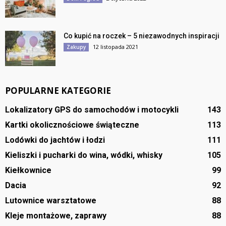
Co kupić na roczek – 5 niezawodnych inspiracji
12 listopada 2021
Zakupy
POPULARNE KATEGORIE
Lokalizatory GPS do samochodów i motocykli
143
Kartki okolicznościowe świąteczne
113
Lodówki do jachtów i łodzi
111
Kieliszki i pucharki do wina, wódki, whisky
105
Kiełkownice
99
Dacia
92
Lutownice warsztatowe
88
Kleje montażowe, zaprawy
88