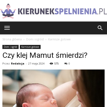
KierunekSpelnienia.pl
Strona główna
Dom i ogród
Karnisze gotowe
Dom i ogród
Karnisze gotowe
Czy klej Mamut śmierdzi?
Przez
Redakcja
-
27 maja 2024
575
0