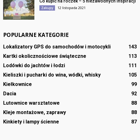
Co kupić na roczek – 5 niezawodnych inspiracji
12 listopada 2021
Zakupy
POPULARNE KATEGORIE
Lokalizatory GPS do samochodów i motocykli
143
Kartki okolicznościowe świąteczne
113
Lodówki do jachtów i łodzi
111
Kieliszki i pucharki do wina, wódki, whisky
105
Kiełkownice
99
Dacia
92
Lutownice warsztatowe
88
Kleje montażowe, zaprawy
88
Kinkiety i lampy ścienne
87