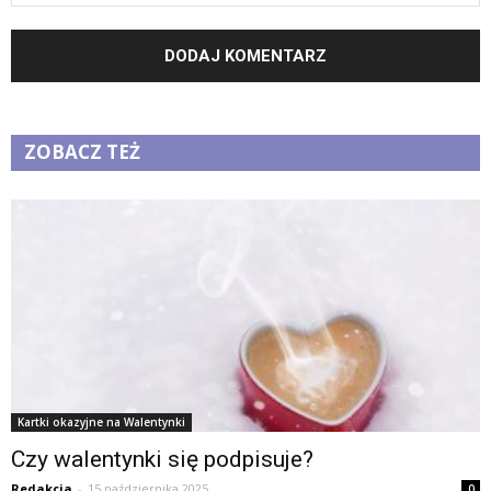
ZOBACZ TEŻ
Kartki okazyjne na Walentynki
Czy walentynki się podpisuje?
Redakcja
-
15 października 2025
0