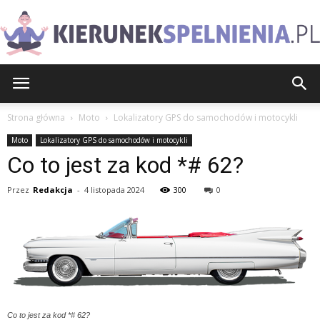
KierunekSpelnienia.pl
Strona główna
Moto
Lokalizatory GPS do samochodów i motocykli
Moto
Lokalizatory GPS do samochodów i motocykli
Co to jest za kod *# 62?
Przez
Redakcja
-
4 listopada 2024
300
0
Co to jest za kod *# 62?