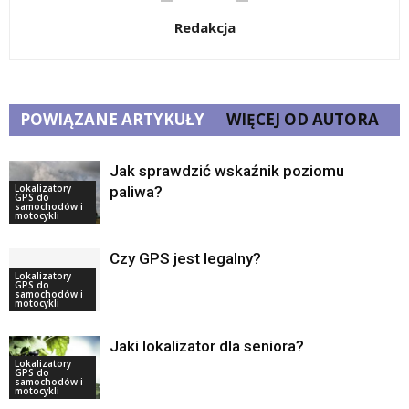
Redakcja
POWIĄZANE ARTYKUŁY
WIĘCEJ OD AUTORA
Jak sprawdzić wskaźnik poziomu
Lokalizatory
paliwa?
GPS do
samochodów i
motocykli
Czy GPS jest legalny?
Lokalizatory
GPS do
samochodów i
motocykli
Jaki lokalizator dla seniora?
Lokalizatory
GPS do
samochodów i
motocykli